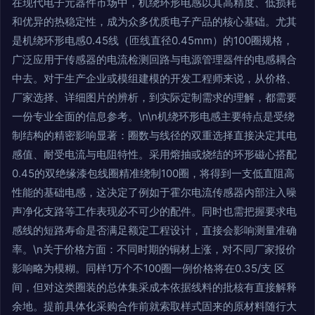
在现代电子元器件市场中，机绕环形电感以其高精度、低损耗
和优异的热稳定性，成为众多优质电子产品的核心基础。尤其
是机绕环形电感0.45线（匝线直径0.45mm）的100圈规格，
广泛应用于传感器的电流检测回路与电源管理器件的电感耦合
中去。对于生产企业或模组建模的开发工程师来说，从价格、
厂家选择、详细图片的辨析，到实际定制需求的理解，都需要
一份专业全面的信息参考。\n\n机绕环形电感主要特点是受绕
制结构的精密影响显著：圈数与线径的双重选择直接决定其电
感值、耐受电流与电阻特性。采用熔抽或烧结的环形磁心搭配
0.45的双绝缘漆包线圈精准绕制100圈，将得到一支低直阻高
性能的基础电感，这决定了例如于霍尔电流传感器内部注入噪
声净化支路等工作表现必不可少的配件。同时也需把握要求电
感线的短路寿命是否满足额定工程设计，直接会影响测量准确
率。\n关于价格方面：不同时期的铜材上涨，对不同厂家报价
影响略为模糊。同样1万个不100圈一例价格将在0.35/支 区
间，但对这类圈装的总体集采成本依据线料的批核有直接解释
余地。提前具体化采购合作前就索取样式固来的原材料随行大