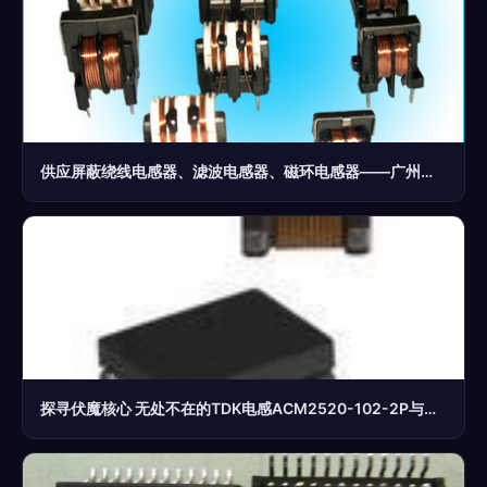
供应屏蔽绕线电感器、滤波电感器、磁环电感器——广州市番禺区南村瑞钛电子厂
探寻伏魔核心 无处不在的TDK电感ACM2520-102-2P与维库之网